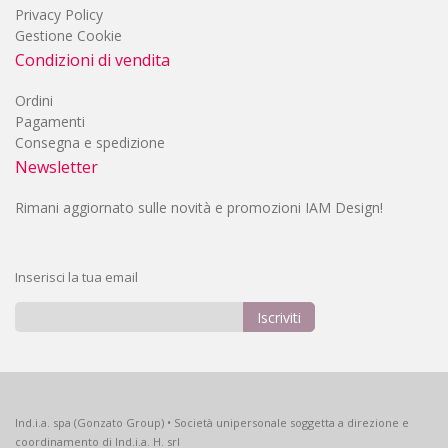
Privacy Policy
Gestione Cookie
Condizioni di vendita
Ordini
Pagamenti
Consegna e spedizione
Newsletter
Rimani aggiornato sulle novità e promozioni IAM Design!
Inserisci la tua email
Iscriviti
Iscriviti
alla
nostra
Newsletter:
Ind.i.a. spa (Gonzato Group) • Società unipersonale soggetta a direzione e
coordinamento di Ind.i.a. H. srl