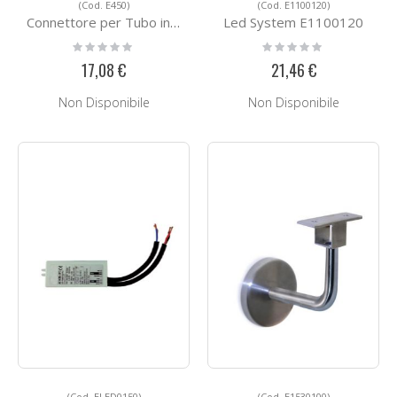
(Cod. E450)
(Cod. E1100120)
Connettore per Tubo in Acciaio E450
Led System E1100120
Rating:
Rating:
0%
0%
17,08 €
21,46 €
Non Disponibile
Non Disponibile
(Cod. ELED0150)
(Cod. E1530100)