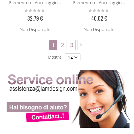
Elemento di Ancoraggio E0213
Elemento di Ancoraggio E0213316
Rating:
Rating:
0%
0%
32,79 €
40,02 €
Non Disponibile
Non Disponibile
Pagina
Attualmente stai leggendo la p
Pagina
Pagina
Pagina
Successivo
1
2
3
Mostra