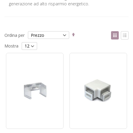
generazione ad alto risparmio energetico.
Imposta
Mostr
Ordina per
la
come
Griglia
List
direzione
Mostra
decrescente