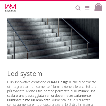
Salta
Ca
al
Cerca
ele
0
contenuto
Led system
È un’ innovativa creazione di
IAM Design®
che ti permette
di integrare armonicamente l’illuminazione alle architetture
più svariate. Molto utile perchè permette di
illuminare una
scala o una passeggiata senza dover necessariamente
illuminare tutto un ambiente
. Aumenta la tua sicurezza
senza aumentare i tuoi costi grazie ai LED di ultimissima