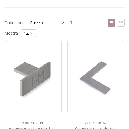
Imposta
Mostr
Ordina per
la
come
Griglia
List
direzione
Mostra
decrescente
(Cod. E1100140)
(Cod. E1100160)
Accessorio chiusura Evolution
Accessorio Evolution