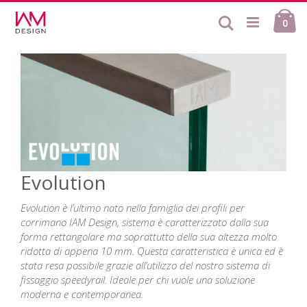
Salta
Ca
al
Cerca
ele
0
contenuto
Evolution
Evolution è l’ultimo nato nella famiglia dei profili per
corrimano IAM Design, sistema è caratterizzato dalla sua
forma rettangolare ma soprattutto della sua altezza molto
ridotta di appena 10 mm. Questa caratteristica è unica ed è
stata resa possibile grazie all’utilizzo del nostro sistema di
fissaggio speedyrail. Ideale per chi vuole una soluzione
moderna e contemporanea.