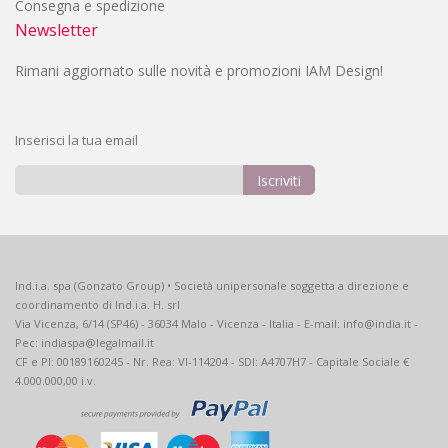
Consegna e spedizione
Newsletter
Rimani aggiornato sulle novità e promozioni IAM Design!
Inserisci la tua email
Iscriviti
Iscriviti
alla
nostra
Newsletter:
Ind.i.a. spa (Gonzato Group) • Società unipersonale soggetta a direzione e
coordinamento di Ind.i.a. H. srl
Via Vicenza, 6/14 (SP46) - 36034 Malo - Vicenza - Italia - E-mail: info@india.it -
Pec: indiaspa@legalmail.it
CF e PI: 00189160245 - Nr. Rea: VI-114204 - SDI: A4707H7 - Capitale Sociale €
4.000.000,00 i.v.