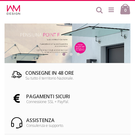
Salta
Ca
al
Cerca
ele
0
contenuto
CONSEGNE IN 48 ORE
Su tutto il territorio Nazionale.
PAGAMENTI SICURI
Connessione SSL + PayPal.
ASSISTENZA
Consulenza e supporto.