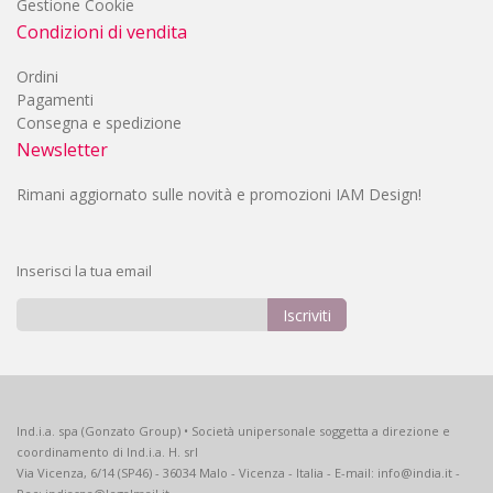
Gestione Cookie
Condizioni di vendita
Ordini
Pagamenti
Consegna e spedizione
Newsletter
Rimani aggiornato sulle novità e promozioni IAM Design!
Inserisci la tua email
Iscriviti
Iscriviti
alla
nostra
Newsletter:
Ind.i.a. spa (Gonzato Group) • Società unipersonale soggetta a direzione e
coordinamento di Ind.i.a. H. srl
Via Vicenza, 6/14 (SP46) - 36034 Malo - Vicenza - Italia - E-mail: info@india.it -