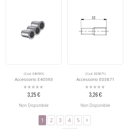
(Cod. E40593)
(Cod. E03871)
Accessorio E40593
Accessorio E03871
Rating:
Rating:
0%
0%
3,25 €
3,26 €
Non Disponibile
Non Disponibile
Pagina
Attualmente stai leggendo la pagin
Pagina
Pagina
Pagina
Pagina
Pagina
Successivo
1
2
3
4
5