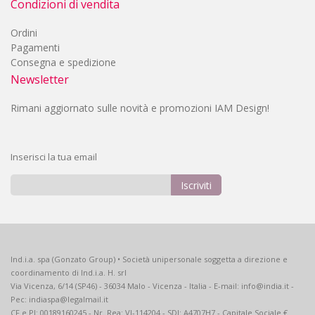
Condizioni di vendita
Ordini
Pagamenti
Consegna e spedizione
Newsletter
Rimani aggiornato sulle novità e promozioni IAM Design!
Inserisci la tua email
Iscriviti
Iscriviti
alla
nostra
Newsletter:
Ind.i.a. spa (Gonzato Group) • Società unipersonale soggetta a direzione e
coordinamento di Ind.i.a. H. srl
Via Vicenza, 6/14 (SP46) - 36034 Malo - Vicenza - Italia - E-mail: info@india.it -
Pec: indiaspa@legalmail.it
CF e PI: 00189160245 - Nr. Rea: VI-114204 - SDI: A4707H7 - Capitale Sociale €