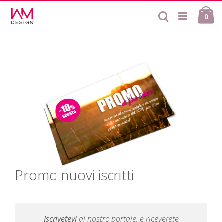
Salta
Ca
al
Cerca
ele
0
contenuto
Promo nuovi iscritti
Iscrivetevi
al nostro portale, e riceverete