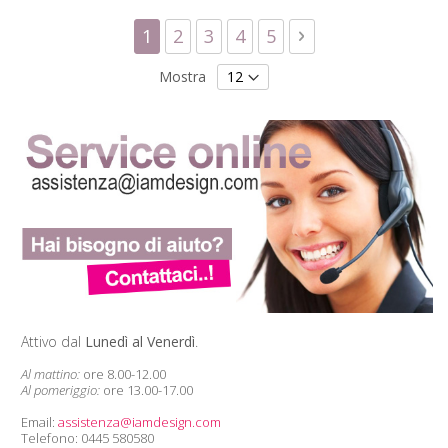
Pagina
Attualmente stai leggendo la pagin
Pagina
Pagina
Pagina
Pagina
Pagina
Successivo
1
2
3
4
5
Mostra
Attivo dal
Lunedì al Venerdì
.
Al mattino:
ore 8.00-12.00
Al pomeriggio:
ore 13.00-17.00
Email:
assistenza@iamdesign.com
Telefono: 0445 580580