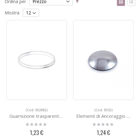
Ordina per
la
come
Griglia
List
direzione
Mostra
decrescente
(Cod. E02082)
(Cod. E052)
Guarnizione trasparente in gomma
Elementi di Ancoraggio E052
Rating:
Rating:
0%
0%
1,23 €
1,24 €