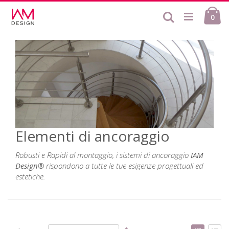
Salta
Ca
al
Cerca
ele
0
contenuto
Elementi di ancoraggio
Robusti e Rapidi al montaggio, i sistemi di ancoraggio
IAM
Design®
rispondono a tutte le tue esigenze progettuali ed
estetiche.
Imposta
Mostr