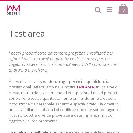
Salta
Ca
al
Cerca
ele
0
contenuto
Test area
I nostri prodotti sono da sempre progettati e realizzati per
offrire il massimo livello qualitativo e di sicurezza perché
vogliamo essere certi che siano all’altezza della funzione che
andranno a svolgere.
Per verificare la rispondenza agli specifici requisiti funzionali e
prestazionali, effettuiamo nella nostra
Test Area
un insieme di
prove, misurazioni, accertamenti ed ispezioni. I nostri prodotti
sono anche testati qualitativamente prima, durante e dopo la
produzione da personale esperto e specializzato. Da ormai 15
anni ci affidiamo a più enti di certificazione che sottopongono i
nostri prodotti a diverse prove atte a determinare, in modo
oggettivo, le loro prestazioni.
La
qualità progettuale e produttiva
degli elementi IAM Design ci