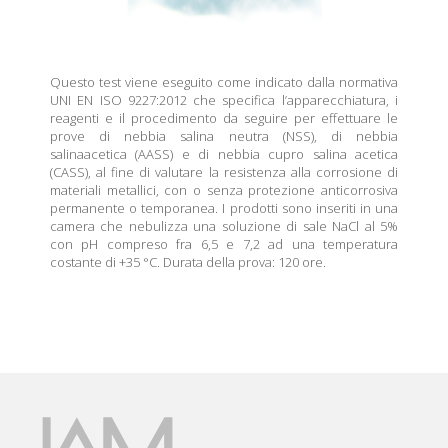
Questo test viene eseguito come indicato dalla normativa
UNI EN ISO 9227:2012 che specifica l’apparecchiatura, i
reagenti e il procedimento da seguire per effettuare le
prove di nebbia salina neutra (NSS), di nebbia
salinaacetica (AASS) e di nebbia cupro salina acetica
(CASS), al fine di valutare la resistenza alla corrosione di
materiali metallici, con o senza protezione anticorrosiva
permanente o temporanea. I prodotti sono inseriti in una
camera che nebulizza una soluzione di sale NaCl al 5%
con pH compreso fra 6,5 e 7,2 ad una temperatura
costante di +35 °C. Durata della prova: 120 ore.