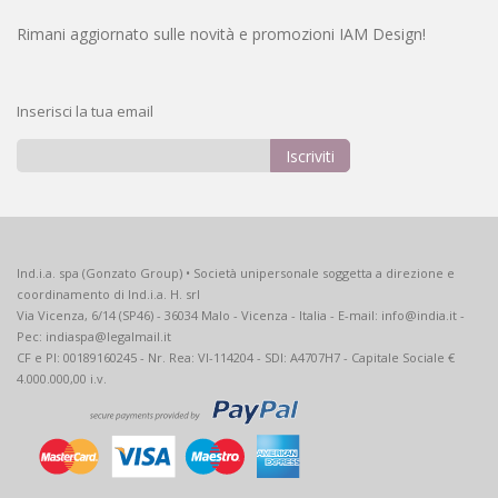
Rimani aggiornato sulle novità e promozioni IAM Design!
Inserisci la tua email
Iscriviti
Iscriviti
alla
nostra
Newsletter:
Ind.i.a. spa (Gonzato Group) • Società unipersonale soggetta a direzione e
coordinamento di Ind.i.a. H. srl
Via Vicenza, 6/14 (SP46) - 36034 Malo - Vicenza - Italia - E-mail: info@india.it -
Pec: indiaspa@legalmail.it
CF e PI: 00189160245 - Nr. Rea: VI-114204 - SDI: A4707H7 - Capitale Sociale €
4.000.000,00 i.v.