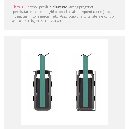
Glass U "S"
sono i profili
in alluminio
Strong
progettati
specificatamente per luoghi pubblici ad alta frequentazione (stadi,
musei, centri commerciali, etc). Assorbono una forza laterale contro il
vetro di 300 kg/ml (sicurezza garantita).