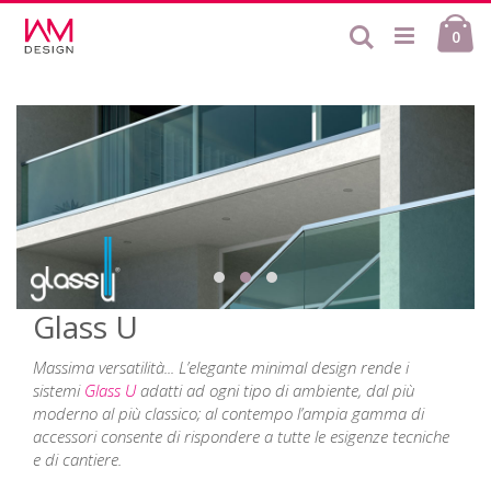
Salta
Ca
al
Cerca
ele
0
contenuto
Glass U
Massima versatilità... L’elegante
minimal design
rende i
sistemi
Glass U
adatti ad ogni tipo di ambiente, dal più
moderno al più classico; al contempo l’ampia gamma di
accessori consente di rispondere a tutte le esigenze tecniche
e di cantiere.