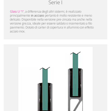
Serie I
Glass U "I"
, a differenza degli altri sistemi, è realizzato
principalmente
in acciaio
pertanto è molto resistente e meno
delicato. Disponibile nella versione pre-zincata ma anche nella
versione grezza, ideale per essere saldato o incementato a filo
pavimento. Dotato di carter di copertura in alluminio con effetto
acciaio inox.