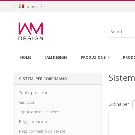
Salta
Lingua
Italiano
al
contenuto
Cerca
HOME
IAM DESIGN
PRODUZIONE
PROD
Sistem
SISTEMI PER CORRIMANO
Tubi e profili vari
Giunzioni
Ordina per
Tappi terminali e sfere
Reggicorrimano
Reggicorrimano da parete