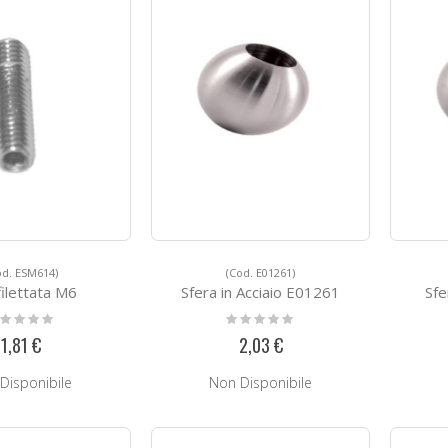
od. ESM614)
(Cod. E01261)
filettata M6
Sfera in Acciaio E01261
Sfe
ting:
Rating:
%
0%
1,81 €
2,03 €
Disponibile
Non Disponibile