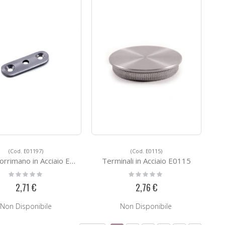
(Cod. E01197)
(Cod. E0115)
rimano in Acciaio E01197
Terminali in Acciaio E0115
Rating:
Rating:
0%
0%
2,71 €
2,76 €
Non Disponibile
Non Disponibile