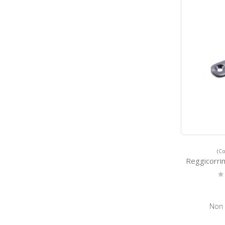
(Co
Reggicorriman
Ra
0
Non 