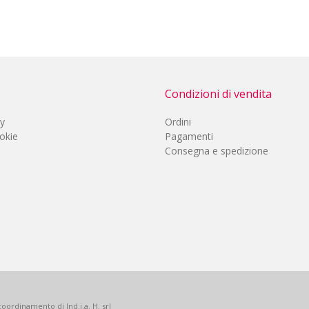
Condizioni di vendita
cy
Ordini
okie
Pagamenti
Consegna e spedizione
oordinamento di Ind.i.a. H. srl