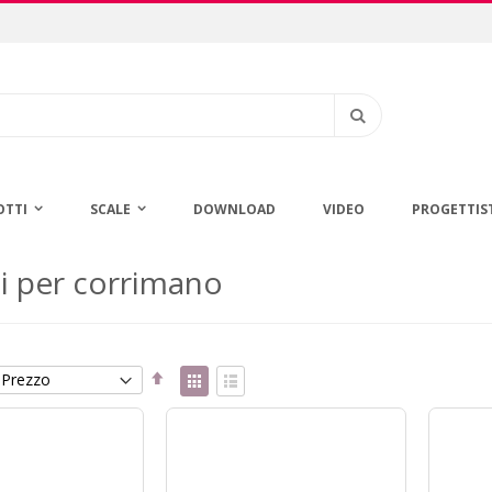
Cerca
OTTI
SCALE
DOWNLOAD
VIDEO
PROGETTIS
i per corrimano
Imposta
Mostra
la
come
Griglia
Lista
direzione
decrescente