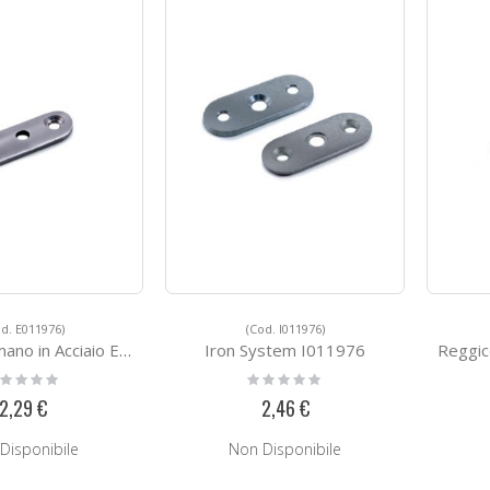
d. E011976)
(Cod. I011976)
o in Acciaio E011976
Iron System I011976
Reggicor
ting:
Rating:
%
0%
2,29 €
2,46 €
Disponibile
Non Disponibile