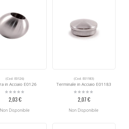
(Cod. E0126)
(Cod. E01183)
ra in Acciaio E0126
Terminale in Acciaio E01183
Rating:
Rating:
0%
0%
2,03 €
2,07 €
Non Disponibile
Non Disponibile