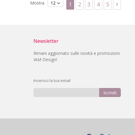
Pagina
Mostra
Attualmente stai leggend
Pagina
Pagina
Pagina
Pagina
Pagina
Succes
1
2
3
4
5
Newsletter
Rimani aggiornato sulle novità e promozioni
IAM Design!
Inserisci la tua email
Iscriviti
Iscriviti
alla
nostra
Newsletter: