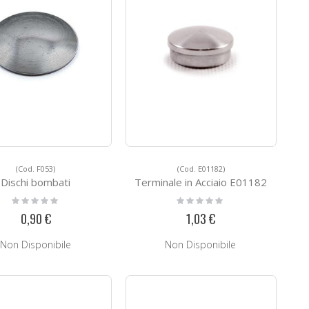
(Cod. F053)
(Cod. E01182)
Dischi bombati
Terminale in Acciaio E01182
Rating:
Rating:
0%
0%
0,90 €
1,03 €
Non Disponibile
Non Disponibile