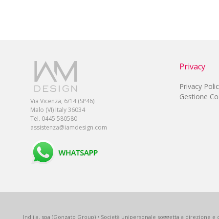
Privacy
Privacy Poli
Gestione Co
Via Vicenza, 6/14 (SP46)
Malo (VI) Italy 36034
Tel. 0445 580580
assistenza@iamdesign.com
Ind.i.a. spa (Gonzato Group) • Società unipersonale soggetta a direzione e c