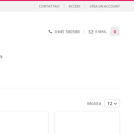
CONTATTACI
ACCEDI
CREA UN ACCOUNT
Cart
element
0
0445 580580
E-MAIL
TI
Mostra