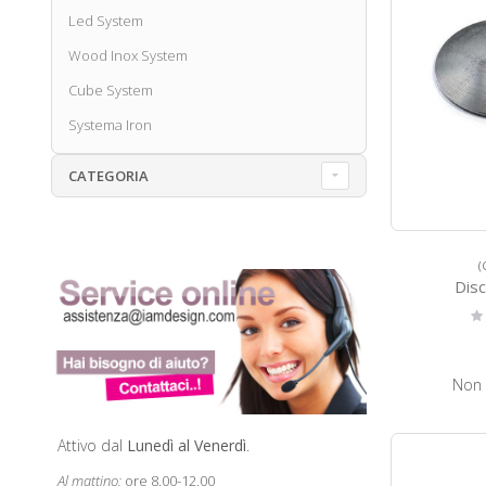
Led System
Wood Inox System
Cube System
Systema Iron
CATEGORIA
(
Disc
Ra
0
Non 
Attivo dal
Lunedì al Venerdì
.
Al mattino:
ore 8.00-12.00