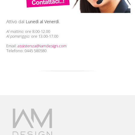
Attivo dal
Lunedì al Venerdì
.
Al mattino:
ore 8.00-12.00
Al pomeriggio:
ore 13.00-17.00
Email:
assistenza@iamdesign.com
Telefono: 0445 580580