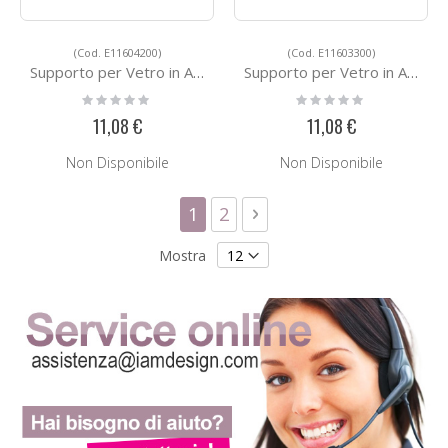
(Cod. E11604200)
(Cod. E11603300)
Supporto per Vetro in Acciaio E11604200
Supporto per Vetro in Acciaio E11603300
Rating:
Rating:
0%
0%
11,08 €
11,08 €
Non Disponibile
Non Disponibile
Pagina
Attualmente stai leggendo la
Pagina
Pagina
Successivo
1
2
Mostra