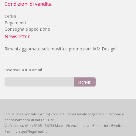
Condizioni di vendita
Ordini
Pagamenti
Consegna e spedizione
Newsletter
Rimani aggiornato sulle novità e promozioni IAM Design!
Inserisci la tua email
Iscriviti
Iscriviti
alla
nostra
Newsletter:
Ind.i.a. spa (Gonzato Group) • Società unipersonale soggetta a direzione e
coordinamento di Ind.i.a. H. srl
Via Vicenza, 6/14 (SP46) - 36034 Malo - Vicenza - Italia - E-mail: info@india.it -
Pec: indiaspa@legalmail.it