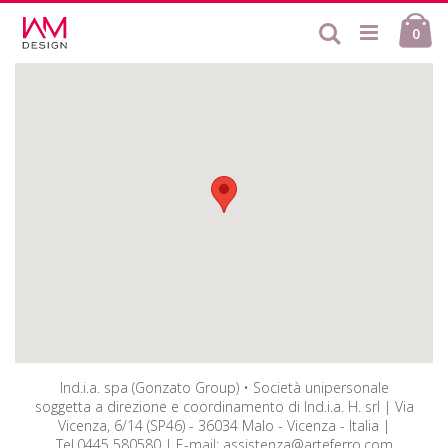
Salta
Ca
al
Cerca
ele
0
contenuto
Ind.i.a. spa (Gonzato Group) • Società unipersonale
soggetta a direzione e coordinamento di Ind.i.a. H. srl | Via
Vicenza, 6/14 (SP46) - 36034 Malo - Vicenza - Italia |
Tel.0445 580580 | E-mail: assistenza@arteferro.com