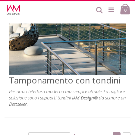
Salta
Ca
al
Cerca
ele
0
contenuto
Tamponamento con tondini
Per un’architettura moderna ma sempre attuale. La migliore
soluzione sono i supporti tondini
IAM Design®
da sempre un
Bestseller.
Imposta
Mostr