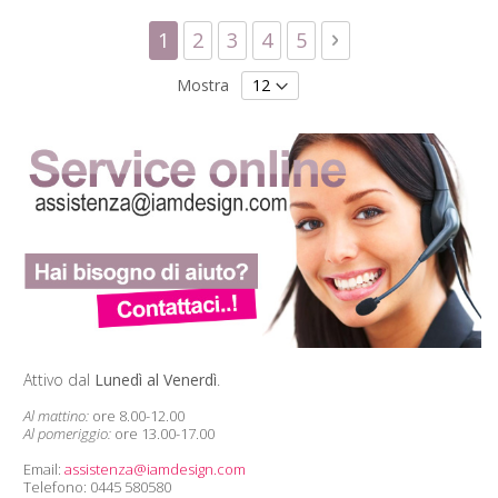
Pagina
Attualmente stai leggendo la pagin
Pagina
Pagina
Pagina
Pagina
Pagina
Successivo
1
2
3
4
5
Mostra
Attivo dal
Lunedì al Venerdì
.
Al mattino:
ore 8.00-12.00
Al pomeriggio:
ore 13.00-17.00
Email:
assistenza@iamdesign.com
Telefono: 0445 580580