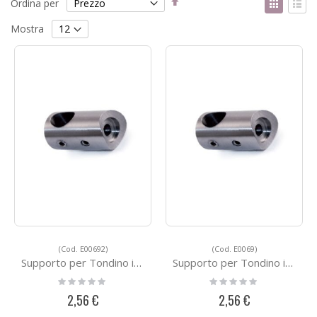
Ordina per
la
come
Griglia
List
direzione
Mostra
decrescente
(Cod. E00692)
(Cod. E0069)
Supporto per Tondino in Acciaio E00692
Supporto per Tondino in Acciaio E0069
Rating:
Rating:
0%
0%
2,56 €
2,56 €