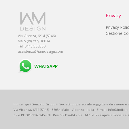
Privacy
Privacy Poli
Gestione Co
Via Vicenza, 6/14 (SP46)
Malo (VI) Italy 36034
Tel. 0445 580580
assistenza@iamdesign.com
Ind.i.a. spa (Gonzato Group) • Società unipersonale soggetta a direzione e c
Via Vicenza, 6/14 (SP46) - 36034 Malo - Vicenza - Italia - E-mail: info@india.it
CF e PI: 00189160245 - Nr. Rea: VI-114204 - SDI: A4707H7 - Capitale Sociale € 4