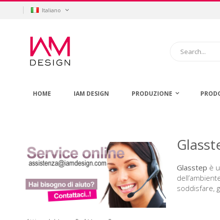
Salta
Lingua
Italiano
al
contenuto
Cerca
HOME
IAM DESIGN
PRODUZIONE
PROD
Glasst
Glasstep
è u
dell’ambiente
soddisfare, g