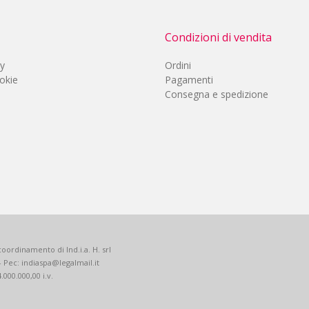
Condizioni di vendita
cy
Ordini
okie
Pagamenti
Consegna e spedizione
oordinamento di Ind.i.a. H. srl
 - Pec: indiaspa@legalmail.it
.000.000,00 i.v.