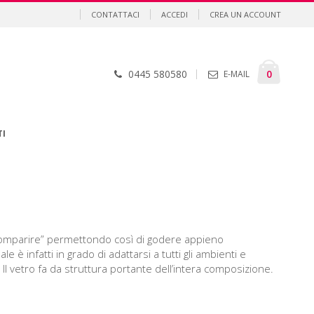
CONTATTACI
ACCEDI
CREA UN ACCOUNT
Cart
element
0
0445 580580
E-MAIL
TI
comparire” permettondo così di godere appieno
è infatti in grado di adattarsi a tutti gli ambienti e
. Il vetro fa da struttura portante dell’intera composizione.