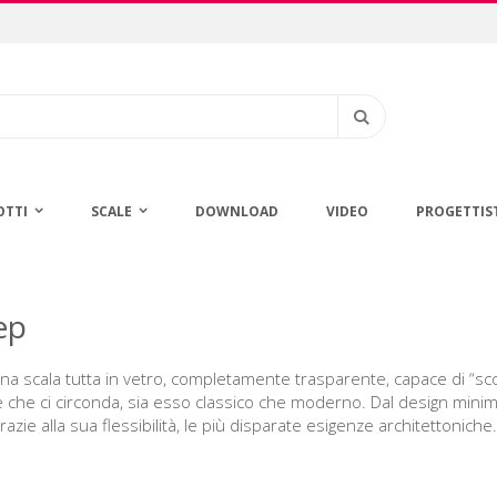
Cerca
OTTI
SCALE
DOWNLOAD
VIDEO
PROGETTIS
ep
na scala tutta in vetro, completamente trasparente, capace di “s
 che ci circonda, sia esso classico che moderno. Dal design minimale 
razie alla sua flessibilità, le più disparate esigenze architettoniche