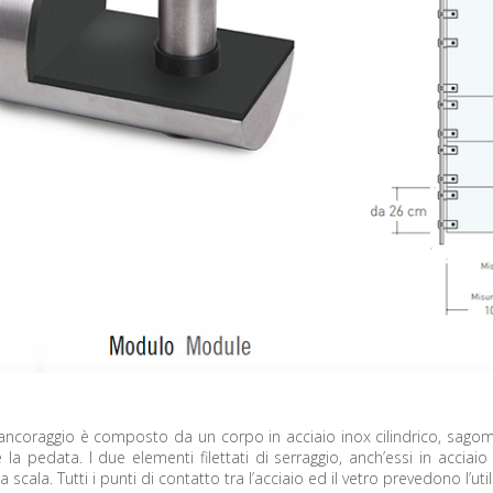
ancoraggio è composto da un corpo in acciaio inox cilindrico, sagom
 la pedata. I due elementi filettati di serraggio, anch’essi in acciai
cala. Tutti i punti di contatto tra l’acciaio ed il vetro prevedono l’uti