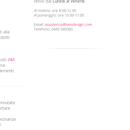
Attivo dal
Lunedì al Venerdì
.
Al mattino:
ore 8.00-12.00
Al pomeriggio:
ore 13.00-17.00
Email:
assistenza@iamdesign.com
Telefono: 0445 580580
ti alla
odotti
dotti
IAM
una
lementi.
 immutate
ortare
vicinanze
l