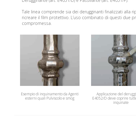
Derugginante (art: E4051/D) e Passivante (art: E4051/P).
Tale linea comprende sia dei derugginanti finalizzati alla r
ricreare il film protettivo. L’uso combinato di questi due
compromessa.
Esempio di inquinamento da Agenti
Applicazione del derugg
esterni quali Pulviscolo e smog
E4052/D deve coprire tutte
inquinate