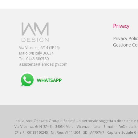
Privacy
Privacy Poli
Gestione Co
Via Vicenza, 6/14 (SP46)
Malo (VI) Italy 36034
Tel. 0445 580580
assistenza@iamdesign.com
Ind.i.a. spa (Gonzato Group) • Società unipersonale soggetta a direzione e c
Via Vicenza, 6/14 (SP46) - 36034 Malo - Vicenza - Italia - E-mail: info@india.it
CF e PI: 00189160245 - Nr. Rea: VI-114204 - SDI: A4707H7 - Capitale Sociale € 4