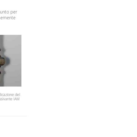
ppunto per
ntemente
plicazione del
ssivante IAM