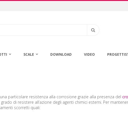
Cerca
OTTI
SCALE
DOWNLOAD
VIDEO
PROGETTIS
na particolare resistenza alla corrosione grazie alla presenza del
cr
 grado di resistere all’azione degli agenti chimici esterni. Per mantene
menti scorretti quali: