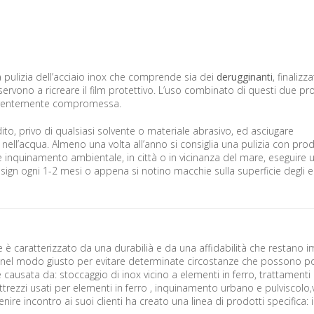
a pulizia dell’acciaio inox che comprende sia dei
derugginanti
, finalizza
ervono a ricreare il film protettivo. L’uso combinato di questi due pr
parentemente compromessa.
ito, privo di qualsiasi solvente o materiale abrasivo, ed asciugare
nell’acqua. Almeno una volta all’anno si consiglia una pulizia con pro
rte inquinamento ambientale, in città o in vicinanza del mare, eseguire 
sign ogni 1-2 mesi o appena si notino macchie sulla superficie degli e
e è caratterizzato da una durabilià e da una affidabilità che restano
le nel modo giusto per evitare determinate circostanze che possono p
e causata da: stoccaggio di inox vicino a elementi in ferro, trattamenti
trezzi usati per elementi in ferro , inquinamento urbano e pulviscolo,
nire incontro ai suoi clienti ha creato una linea di prodotti specifica: i