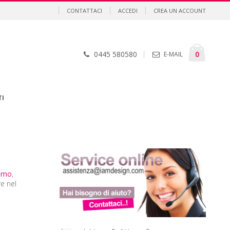
CONTATTACI
ACCEDI
CREA UN ACCOUNT
Cart
element
0
0445 580580
E-MAIL
TI
omo
,
re nel