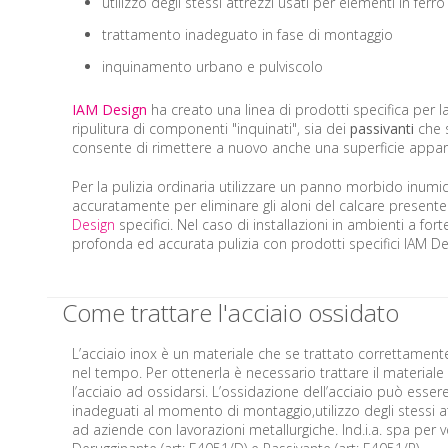
utilizzo degli stessi attrezzi usati per elementi in ferro
trattamento inadeguato in fase di montaggio
inquinamento urbano e pulviscolo
IAM Design
ha creato una linea di prodotti specifica per l
ripulitura di componenti "inquinati", sia dei
passivanti
che s
consente di rimettere a nuovo anche una superficie ap
Per la pulizia ordinaria utilizzare un panno morbido inumid
accuratamente per eliminare gli aloni del calcare presente 
Design
specifici. Nel caso di installazioni in ambienti a fo
profonda ed accurata pulizia con prodotti specifici IAM De
Come trattare l'acciaio ossidato
L’acciaio inox è un materiale che se trattato correttament
nel tempo. Per ottenerla è necessario trattare il materia
l’acciaio ad ossidarsi. L’ossidazione dell’acciaio può esser
inadeguati al momento di montaggio,utilizzo degli stessi at
ad aziende con lavorazioni metallurgiche. Ind.i.a. spa per ve