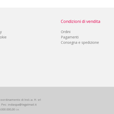
Condizioni di vendita
cy
Ordini
okie
Pagamenti
Consegna e spedizione
oordinamento di Ind.i.a. H. srl
 - Pec: indiaspa@legalmail.it
.000.000,00 i.v.