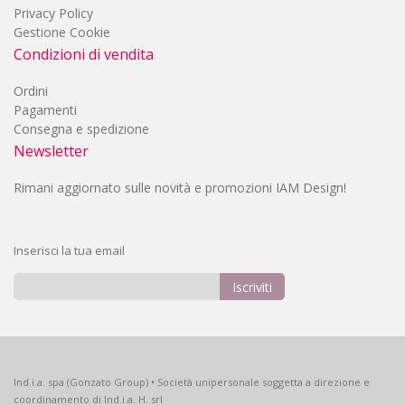
Privacy Policy
Gestione Cookie
Condizioni di vendita
Ordini
Pagamenti
Consegna e spedizione
Newsletter
Rimani aggiornato sulle novità e promozioni IAM Design!
Inserisci la tua email
Iscriviti
Iscriviti
alla
nostra
Newsletter:
Ind.i.a. spa (Gonzato Group) • Società unipersonale soggetta a direzione e
coordinamento di Ind.i.a. H. srl