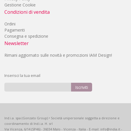
Gestione Cookie
Condizioni di vendita
Ordini
Pagamenti
Consegna e spedizione
Newsletter
Rimani aggiornato sulle novità e promozioni IAM Design!
Inserisci la tua email
Iscriviti
Iscriviti
alla
nostra
Newsletter:
Ind.i.a. spa (Gonzato Group) • Società unipersonale soggetta a direzione e
coordinamento di Ind.i.a. H. srl
Via Vicenza, 6/14 (SP46) - 36034 Malo - Vicenza - Italia - E-mail: info@india.it -