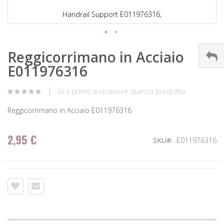
Handrail Support E011976316,
Reggicorrimano in Acciaio
E011976316
Sii il primo a recensire questo prodotto
Reggicorrimano in Acciaio E011976316
2,95 €
SKU
E011976316