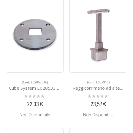
(Cod. E02053316)
(Cod. E037910)
Cube System E02053316
Reggicorrimano ad altezza variabile
Rating:
Rating:
0%
0%
22,33 €
23,57 €
Non Disponibile
Non Disponibile