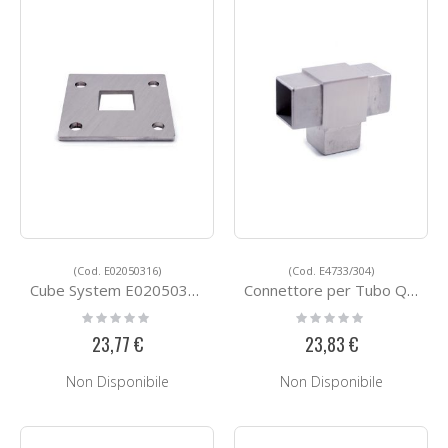
(Cod. E02050316)
(Cod. E4733/304)
Cube System E02050316
Connettore per Tubo Quadro in Acciaio E4733/304
Rating:
Rating:
0%
0%
23,77 €
23,83 €
Non Disponibile
Non Disponibile