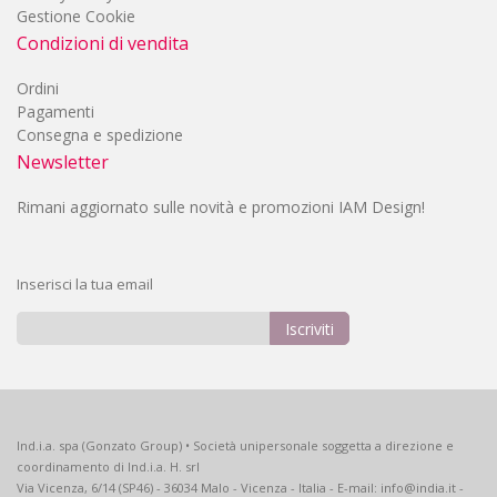
Gestione Cookie
Condizioni di vendita
Ordini
Pagamenti
Consegna e spedizione
Newsletter
Rimani aggiornato sulle novità e promozioni IAM Design!
Inserisci la tua email
Iscriviti
Iscriviti
alla
nostra
Newsletter:
Ind.i.a. spa (Gonzato Group) • Società unipersonale soggetta a direzione e
coordinamento di Ind.i.a. H. srl
Via Vicenza, 6/14 (SP46) - 36034 Malo - Vicenza - Italia - E-mail: info@india.it -