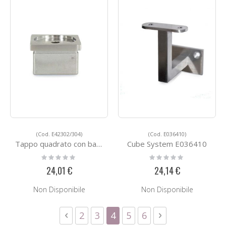
(Cod. E42302/304)
(Cod. E036410)
Tappo quadrato con bassofondo
Cube System E036410
Rating:
Rating:
0%
0%
24,01 €
24,14 €
Non Disponibile
Non Disponibile
Pagina
Pagina
Precedente
Pagina
Pagina
Attualmente stai leggendo
Pagina
Pagina
Pagina
Successivo
2
3
4
5
6