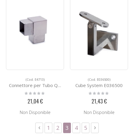
(Cod. E4713)
(Cod. E036500)
Connettore per Tubo Quadro in Acciaio E4713
Cube System E036500
Rating:
Rating:
0%
0%
21,04 €
21,43 €
Non Disponibile
Non Disponibile
Pagina
Pagina
Precedente
Pagina
Pagina
Attualmente stai leggendo
Pagina
Pagina
Pagina
Successivo
1
2
3
4
5