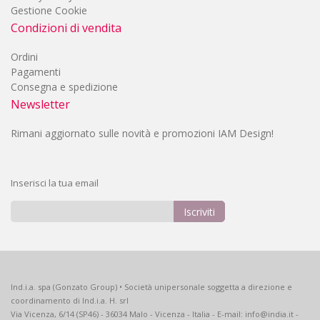
Gestione Cookie
Condizioni di vendita
Ordini
Pagamenti
Consegna e spedizione
Newsletter
Rimani aggiornato sulle novità e promozioni IAM Design!
Inserisci la tua email
Iscriviti
Iscriviti
alla
nostra
Newsletter:
Ind.i.a. spa (Gonzato Group) • Società unipersonale soggetta a direzione e
coordinamento di Ind.i.a. H. srl
Via Vicenza, 6/14 (SP46) - 36034 Malo - Vicenza - Italia - E-mail: info@india.it -