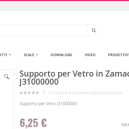
Cerca
OTTI
SCALE
DOWNLOAD
VIDEO
PROGETTIS
Supporto per Vetro in Zama
Vai
all'inizio
J31000000
della
galleria
Sii il primo a recensire questo prodotto
di
immagini
Supporto per Vetro J31000000
6,25 €
SK