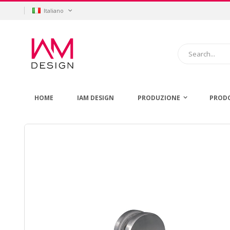
Salta
Lingua
Italiano
al
contenuto
Cerca
HOME
IAM DESIGN
PRODUZIONE
PROD
Vai
alla
fine
della
galleria
di
immagini