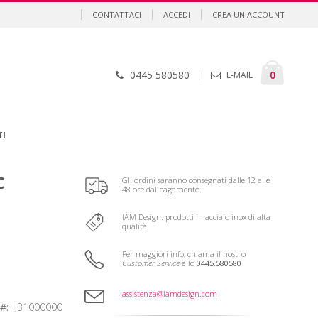
CONTATTACI
ACCEDI
CREA UN ACCOUNT
Cart
element
0
0445 580580
E-MAIL
TI
c
Gli ordini saranno consegnati dalle 12 alle
48 ore dal pagamento.
IAM Design: prodotti in acciaio inox di alta
qualità
Per maggiori info, chiama il nostro
Customer Service
allo
0445.580580
assistenza@iamdesign.com
U
J31000000