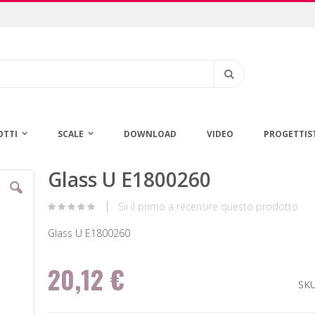
Cerca
OTTI
SCALE
DOWNLOAD
VIDEO
PROGETTIS
Glass U E1800260
Vai
all'inizio
della
Sii il primo a recensire questo prodotto
galleria
di
Glass U E1800260
immagini
20,12 €
SK