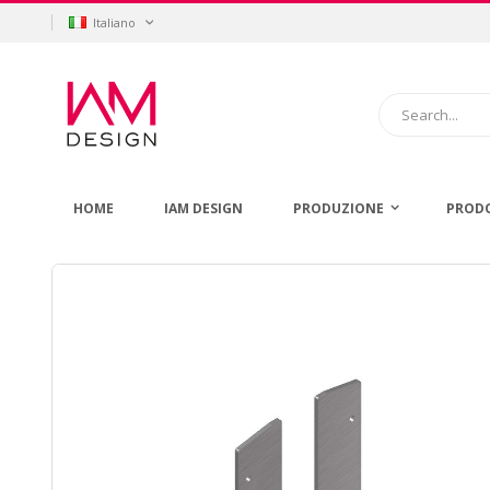
Salta
Lingua
Italiano
al
contenuto
Cerca
HOME
IAM DESIGN
PRODUZIONE
PROD
Vai
alla
fine
della
galleria
di
immagini