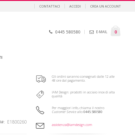
CONTATTACI
ACCEDI
CREA UN ACCOUNT
Cart
element
0
0445 580580
E-MAIL
TI
Gli ordini saranno consegnati dalle 12 alle
48 ore dal pagamento.
IAM Design: prodotti in acciaio inox di alta
qualità
Per maggiori info, chiama il nostro
Customer Service
allo
0445.580580
U
E1800260
assistenza@iamdesign.com