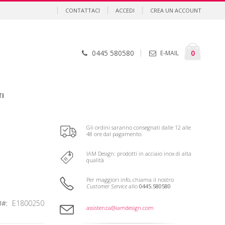
CONTATTACI
ACCEDI
CREA UN ACCOUNT
Cart
element
0
0445 580580
E-MAIL
TI
Gli ordini saranno consegnati dalle 12 alle
48 ore dal pagamento.
IAM Design: prodotti in acciaio inox di alta
qualità
Per maggiori info, chiama il nostro
Customer Service
allo
0445.580580
U
E1800250
assistenza@iamdesign.com