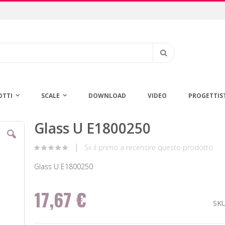
Cerca
OTTI
SCALE
DOWNLOAD
VIDEO
PROGETTIS
Glass U E1800250
Vai
all'inizio
della
Sii il primo a recensire questo prodotto
galleria
di
Glass U E1800250
immagini
17,67 €
SK