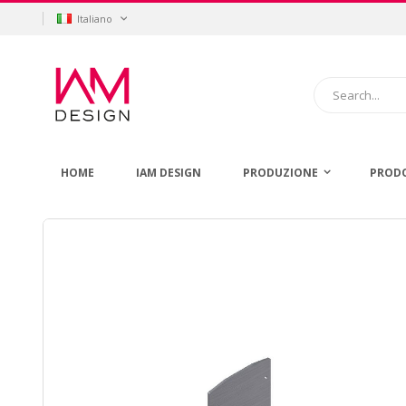
Salta
Lingua
Italiano
al
contenuto
Cerca
HOME
IAM DESIGN
PRODUZIONE
PROD
Vai
alla
fine
della
galleria
di
immagini