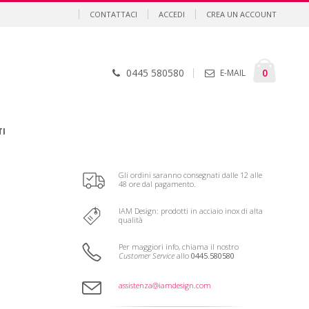
CONTATTACI
ACCEDI
CREA UN ACCOUNT
Cart
element
0
0445 580580
E-MAIL
TI
Gli ordini saranno consegnati dalle 12 alle
48 ore dal pagamento.
IAM Design: prodotti in acciaio inox di alta
qualità
Per maggiori info, chiama il nostro
Customer Service
allo
0445.580580
assistenza@iamdesign.com