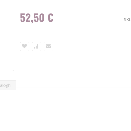
52,50 €
SK
aloghi