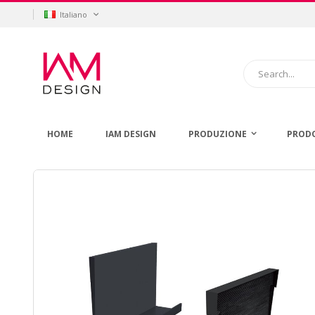
Salta
Lingua
Italiano
al
contenuto
Cerca
HOME
IAM DESIGN
PRODUZIONE
PROD
Vai
alla
fine
della
galleria
di
immagini