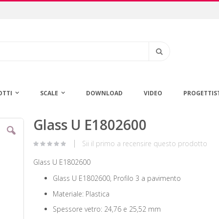
Cerca
OTTI
SCALE
DOWNLOAD
VIDEO
PROGETTIS
Glass U E1802600
Vai
all'inizio
della
Sii il primo a recensire questo prodotto
galleria
di
Glass U E1802600
immagini
Glass U E1802600, Profilo 3 a pavimento
Materiale: Plastica
Spessore vetro: 24,76 e 25,52 mm