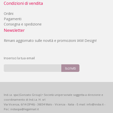
Condizioni di vendita
Ordini
Pagamenti
Consegna e spedizione
Newsletter
Rimani aggiornato sulle novità e promozioni IAM Design!
Inserisci la tua email
Iscriviti
Iscriviti
alla
nostra
Newsletter:
Ind.i.a. spa (Gonzato Group) • Società unipersonale soggetta a direzione e
coordinamento di Ind.i.a. H. srl
Via Vicenza, 6/14 (SP46) - 36034 Malo - Vicenza - Italia - E-mail: info@india.it -
Pec: indiaspa@legalmail.it