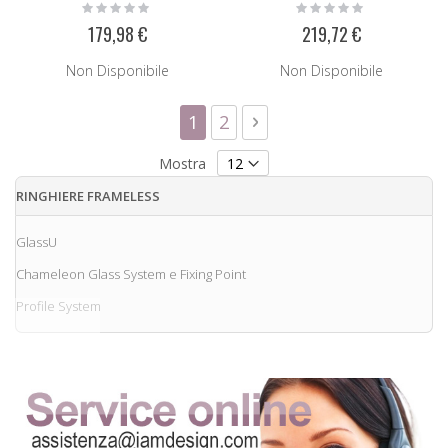
Rating:
Rating:
0%
0%
179,98 €
219,72 €
Non Disponibile
Non Disponibile
Pagina
Attualmente stai leggendo la
Pagina
Pagina
Successivo
1
2
Mostra
RINGHIERE FRAMELESS
GlassU
Chameleon Glass System e Fixing Point
Profile System