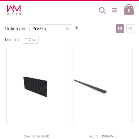
Salta
Ca
al
Cerca
ele
0
contenuto
Imposta
Mostr
Ordina per
la
come
Griglia
List
direzione
Mostra
decrescente
(Cod. E1999830)
(Cod. E1999860)