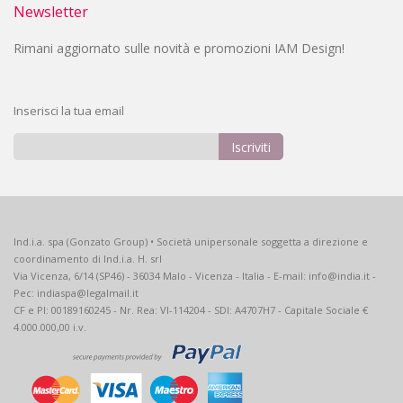
Newsletter
Rimani aggiornato sulle novità e promozioni IAM Design!
Inserisci la tua email
Iscriviti
Iscriviti
alla
nostra
Newsletter:
Ind.i.a. spa (Gonzato Group) • Società unipersonale soggetta a direzione e
coordinamento di Ind.i.a. H. srl
Via Vicenza, 6/14 (SP46) - 36034 Malo - Vicenza - Italia - E-mail: info@india.it -
Pec: indiaspa@legalmail.it
CF e PI: 00189160245 - Nr. Rea: VI-114204 - SDI: A4707H7 - Capitale Sociale €
4.000.000,00 i.v.