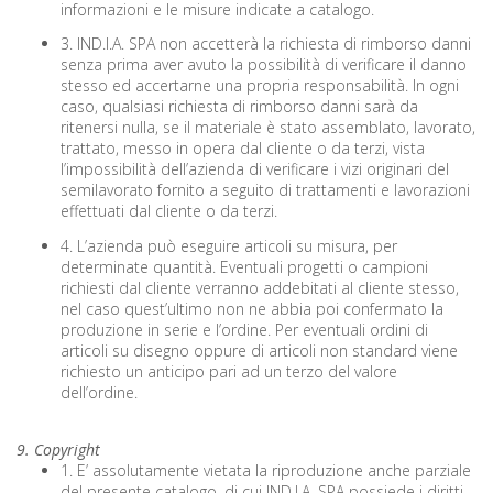
informazioni e le misure indicate a catalogo.
3. IND.I.A. SPA non accetterà la richiesta di rimborso danni
senza prima aver avuto la possibilità di verificare il danno
stesso ed accertarne una propria responsabilità. In ogni
caso, qualsiasi richiesta di rimborso danni sarà da
ritenersi nulla, se il materiale è stato assemblato, lavorato,
trattato, messo in opera dal cliente o da terzi, vista
l’impossibilità dell’azienda di verificare i vizi originari del
semilavorato fornito a seguito di trattamenti e lavorazioni
effettuati dal cliente o da terzi.
4. L’azienda può eseguire articoli su misura, per
determinate quantità. Eventuali progetti o campioni
richiesti dal cliente verranno addebitati al cliente stesso,
nel caso quest’ultimo non ne abbia poi confermato la
produzione in serie e l’ordine. Per eventuali ordini di
articoli su disegno oppure di articoli non standard viene
richiesto un anticipo pari ad un terzo del valore
dell’ordine.
9. Copyright
1. E’ assolutamente vietata la riproduzione anche parziale
del presente catalogo, di cui IND.I.A. SPA possiede i diritti