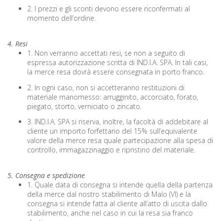
2. I prezzi e gli sconti devono essere riconfermati al
momento dell’ordine.
4. Resi
1. Non verranno accettati resi, se non a seguito di
espressa autorizzazione scritta di IND.I.A. SPA. In tali casi,
la merce resa dovrà essere consegnata in porto franco.
2. In ogni caso, non si accetteranno restituzioni di
materiale manomesso: arrugginito, accorciato, forato,
piegato, storto, verniciato o zincato.
3. IND.I.A. SPA si riserva, inoltre, la facoltà di addebitare al
cliente un importo forfettario del 15% sull’equivalente
valore della merce resa quale partecipazione alla spesa di
controllo, immagazzinaggio e ripristino del materiale.
5. Consegna e spedizione
1. Quale data di consegna si intende quella della partenza
della merce dal nostro stabilimento di Malo (VI) e la
consegna si intende fatta al cliente all’atto di uscita dallo
stabilimento, anche nel caso in cui la resa sia franco