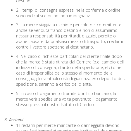
destino.
2. I tempi di consegna espressi nella conferma d’ordine
sono indicativi e quindi non impegnativi.
3. La merce viaggia a rischio e pericolo del committente
anche se venduta franco destino e non ci assumiamo
nessuna responsabilità per ritardi, disguidi, perdite o
avarie causate da qualsiasi mezzo di trasporto; i reclami
contro il vettore spettano al destinatario.
4. Nel caso di richieste particolari del cliente finale dopo
che la merce è stata ritirata dal Corriere (p.e. cambio dell'
indirizzo di consegna, ritardo della spedizione, etc) o nel
caso di irreperibilità dello stesso al momento della
consegna, gli eventuali costi di giacenza e/o deposito della
spedizione, saranno a carico del cliente.
5. In caso di pagamento tramite bonifico bancario, la
merce verà spedita una volta pervenuto il pagamento
stesso presso il nostro Istituto di Credito.
6. Reclami
1.I reclami per merce mancante o danneggiata devono
essere fatti immediatamente per iscritto sul documento