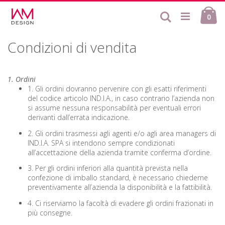
Salta
Ca
al
Cerca
ele
0
contenuto
Condizioni di vendita
1. Ordini
1. Gli ordini dovranno pervenire con gli esatti riferimenti
del codice articolo IND.I.A., in caso contrario l’azienda non
si assume nessuna responsabilità per eventuali errori
derivanti dall’errata indicazione.
2. Gli ordini trasmessi agli agenti e/o agli area managers di
IND.I.A. SPA si intendono sempre condizionati
all’accettazione della azienda tramite conferma d’ordine.
3. Per gli ordini inferiori alla quantità prevista nella
confezione di imballo standard, è necessario chiederne
preventivamente all’azienda la disponibilità e la fattibilità.
4. Ci riserviamo la facoltà di evadere gli ordini frazionati in
più consegne.