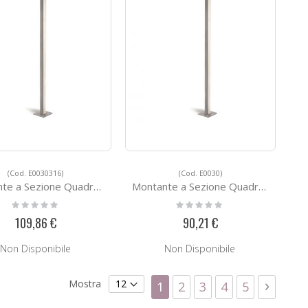
(Cod. E0030316)
(Cod. E0030)
 a Sezione Quadra E0030316
Montante a Sezione Quadra E0030
Rating:
Rating:
0%
0%
109,86 €
90,21 €
Non Disponibile
Non Disponibile
Pagina
Mostra
Attualmente stai leggend
Pagina
Pagina
Pagina
Pagina
Pagina
Succes
1
2
3
4
5