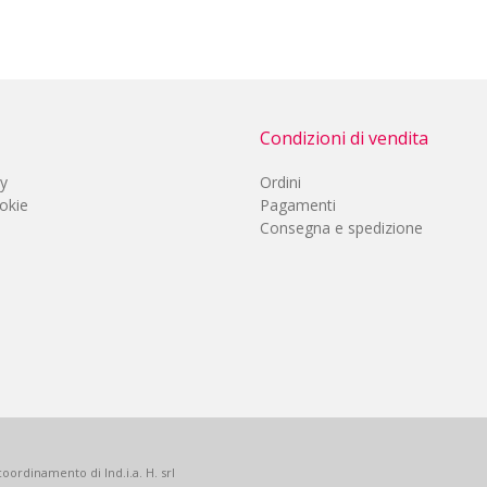
Condizioni di vendita
cy
Ordini
okie
Pagamenti
Consegna e spedizione
oordinamento di Ind.i.a. H. srl