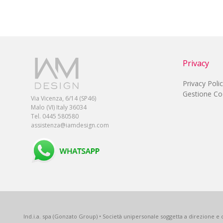
Privacy
Privacy Poli
Gestione Co
Via Vicenza, 6/14 (SP46)
Malo (VI) Italy 36034
Tel. 0445 580580
assistenza@iamdesign.com
Ind.i.a. spa (Gonzato Group) • Società unipersonale soggetta a direzione e c