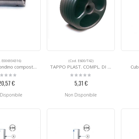
. E006934316)
(Cod. E600/T42)
o composto in 2 pezzi
TAPPO PLAST. COMPL. DI VITE X TUBO D.42,4
Cub
ting:
Rating:
%
0%
20,57 €
5,31 €
Disponibile
Non Disponibile