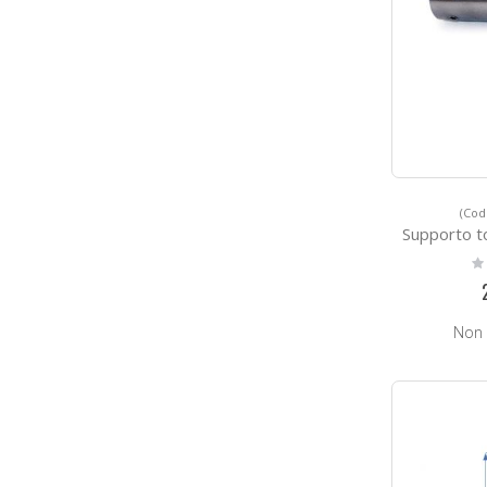
(Cod
Supporto tondin
Ra
0
Non 