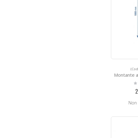
(Cod
Montante a Sez
Ra
0
2
Non 