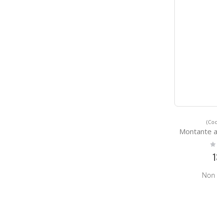
(Cod
Montante a Sez
Ra
0
1
Non 