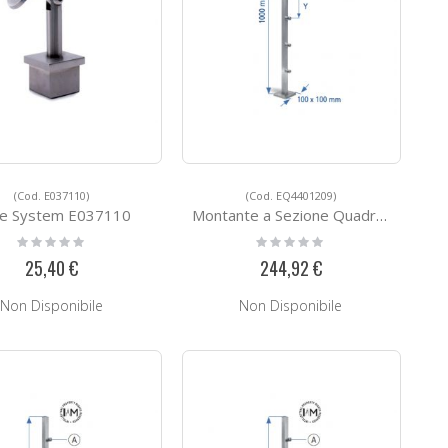
(Cod. E037110)
(Cod. EQ4401209)
e System E037110
Montante a Sezione Quadra EQ4401209
Rating:
Rating:
0%
0%
25,40 €
244,92 €
Non Disponibile
Non Disponibile