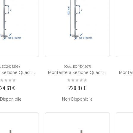
. EQ2401209)
(Cod. EQ4401207)
ione Quadra EQ2401209
Montante a Sezione Quadra EQ4401207
Montante 
ting:
Rating:
%
0%
24,61 €
220,97 €
Disponibile
Non Disponibile