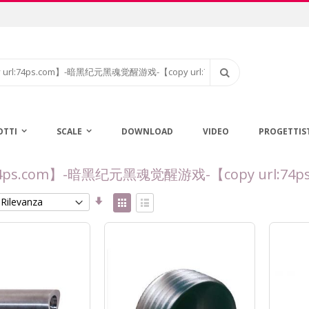
Cerca
OTTI
SCALE
DOWNLOAD
VIDEO
PROGETTIS
copy url:74ps.com】-暗黑纪元黑魂觉醒游戏-【copy ur
Imposta
Mostra
la
come
Griglia
Lista
direzione
crescente