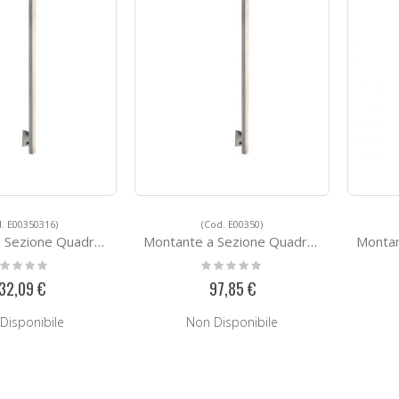
. E00350316)
(Cod. E00350)
ione Quadra E00350316
Montante a Sezione Quadra E00350
Montante
ting:
Rating:
%
0%
32,09 €
97,85 €
Disponibile
Non Disponibile