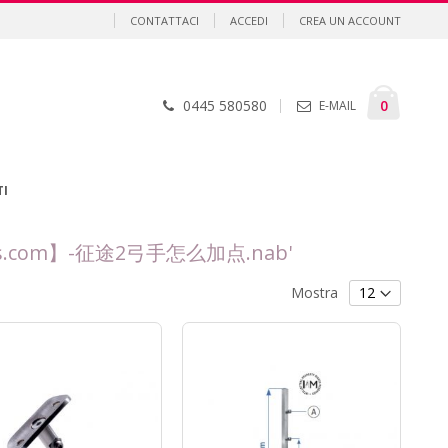
CONTATTACI
ACCEDI
CREA UN ACCOUNT
Cart
element
0
0445 580580
E-MAIL
TI
l:74ps.com】-征途2弓手怎么加点.nab'
Mostra