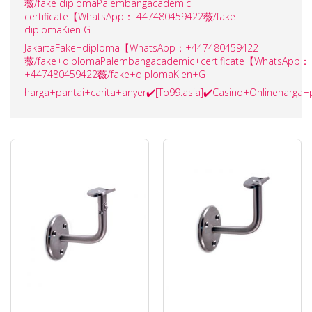
薇/fake diplomaPalembangacademic
certificate【WhatsApp： 447480459422薇/fake
diplomaKien G
JakartaFake+diploma【WhatsApp：+447480459422
薇/fake+diplomaPalembangacademic+certificate【WhatsApp：
+447480459422薇/fake+diplomaKien+G
harga+pantai+carita+anyer✔️[To99.asia]✔️Casino+Onlineharga