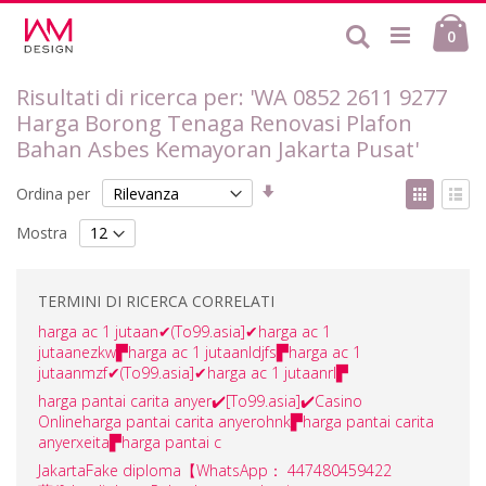
Salta
Ca
al
Cerca
ele
0
contenuto
Risultati di ricerca per: 'WA 0852 2611 9277
Harga Borong Tenaga Renovasi Plafon
Bahan Asbes Kemayoran Jakarta Pusat'
Imposta
Mostr
Ordina per
la
come
Griglia
List
direzione
Mostra
crescente
TERMINI DI RICERCA CORRELATI
harga ac 1 jutaan✔(To99.asia]✔harga ac 1
jutaanezkw▛harga ac 1 jutaanldjfs▛harga ac 1
jutaanmzf✔(To99.asia]✔harga ac 1 jutaanrl▛
harga pantai carita anyer✔️[To99.asia]✔️Casino
Onlineharga pantai carita anyerohnk▛harga pantai carita
anyerxeita▛harga pantai c
JakartaFake diploma【WhatsApp： 447480459422