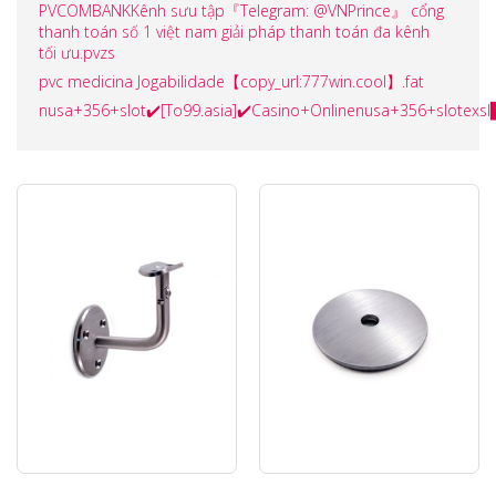
PVCOMBANKKênh sưu tập『Telegram: @VNPrince』 cổng
thanh toán số 1 việt nam giải pháp thanh toán đa kênh
tối ưu.pvzs
pvc medicina Jogabilidade【copy_url:777win.cool】.fat
nusa+356+slot✔️[To99.asia]✔️Casino+Onlinenusa+356+slotex