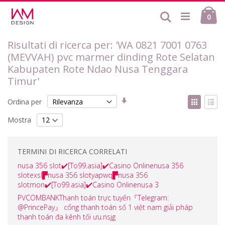
Salta
Ca
al
Cerca
ele
0
contenuto
Risultati di ricerca per: 'WA 0821 7001 0763
(MEVVAH) pvc marmer dinding Rote Selatan
Kabupaten Rote Ndao Nusa Tenggara
Timur'
Imposta
Mostr
Ordina per
la
come
Griglia
List
direzione
Mostra
crescente
TERMINI DI RICERCA CORRELATI
nusa 356 slot✔️[To99.asia]✔️Casino Onlinenusa 356
slotexsl▛nusa 356 slotyapwq▛nusa 356
slotmon✔️[To99.asia]✔️Casino Onlinenusa 3
PVCOMBANKThanh toán trực tuyến『Telegram:
@PrincePay』 cổng thanh toán số 1 việt nam giải pháp
thanh toán đa kênh tối ưu.nsjg