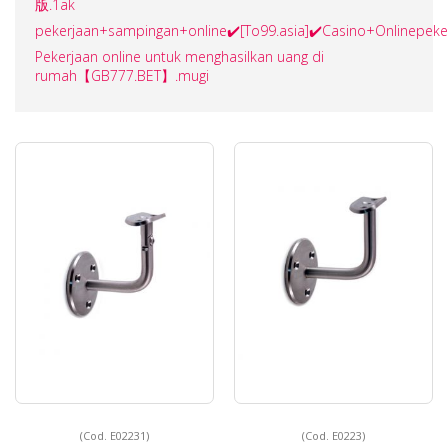
版.1ak
pekerjaan+sampingan+online✔️[To99.asia]✔️Casino+Onlinepe
Pekerjaan online untuk menghasilkan uang di
rumah【GB777.BET】.mugi
(Cod. E02231)
(Cod. E0223)