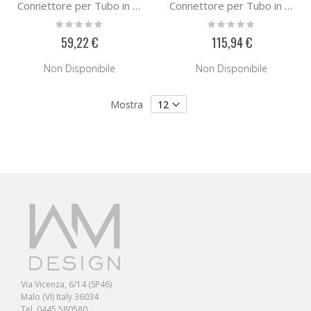
Connettore per Tubo in Acciaio E440
Connettore per Tubo in Acciaio E20321
Rating:
Rating:
0%
0%
59,22 €
115,94 €
Non Disponibile
Non Disponibile
Mostra
Via Vicenza, 6/14 (SP46)
Malo (VI) Italy 36034
Tel. 0445 580580