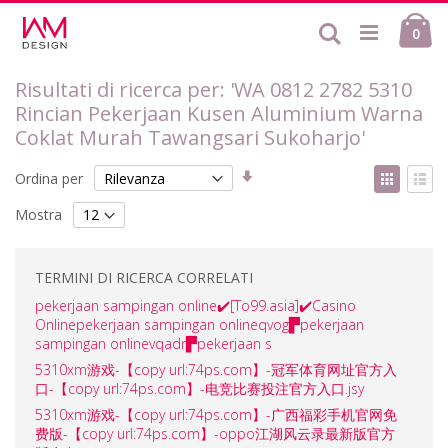
Salta
Ca
al
Cerca
ele
0
contenuto
Risultati di ricerca per: 'WA 0812 2782 5310
Rincian Pekerjaan Kusen Aluminium Warna
Coklat Murah Tawangsari Sukoharjo'
Imposta
Mostr
Ordina per
la
come
Griglia
List
direzione
Mostra
crescente
TERMINI DI RICERCA CORRELATI
pekerjaan sampingan online✔️[To99.asia]✔️Casino
Onlinepekerjaan sampingan onlineqvog▛pekerjaan
sampingan onlinevqadr▛pekerjaan s
5310xm游戏-【copy url:74ps.com】-冠军体育网址官方入
口-【copy url:74ps.com】-电竞比赛投注官方入口.jsy
5310xm游戏-【copy url:74ps.com】-广西福彩手机官网免
费版-【copy url:74ps.com】-oppo江湖风云录最新版官方