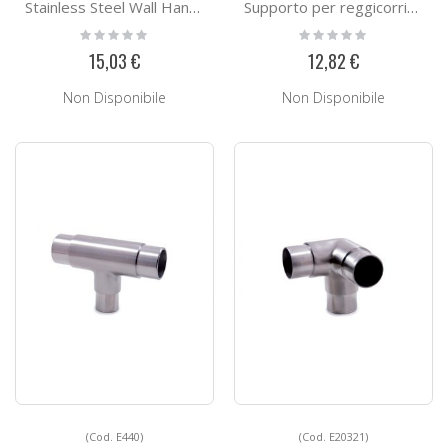
Stainless Steel Wall Handrail Support E02231
Supporto per reggicorrimano E0223
Rating:
Rating:
0%
0%
15,03 €
12,82 €
Non Disponibile
Non Disponibile
(Cod. E440)
(Cod. E20321)