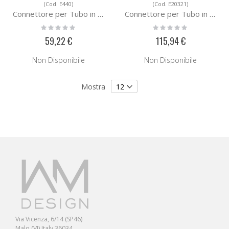
(Cod. E440)
(Cod. E20321)
Connettore per Tubo in Acciaio E440
Connettore per Tubo in Acciaio E20321
Rating:
Rating:
0%
0%
59,22 €
115,94 €
Non Disponibile
Non Disponibile
Mostra
Via Vicenza, 6/14 (SP46)
Malo (VI) Italy 36034