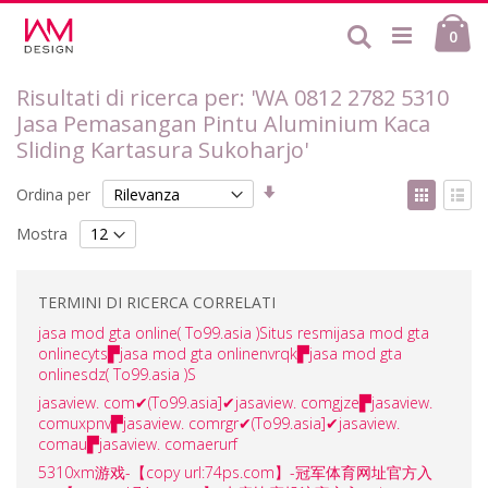
Salta
Ca
al
Cerca
ele
0
contenuto
Risultati di ricerca per: 'WA 0812 2782 5310
Jasa Pemasangan Pintu Aluminium Kaca
Sliding Kartasura Sukoharjo'
Imposta
Mostr
Ordina per
la
come
Griglia
List
direzione
Mostra
crescente
TERMINI DI RICERCA CORRELATI
jasa mod gta online( To99.asia )Situs resmijasa mod gta
onlinecyts▛jasa mod gta onlinenvrqk▛jasa mod gta
onlinesdz( To99.asia )S
jasaview. com✔(To99.asia]✔jasaview. comgjze▛jasaview.
comuxpnv▛jasaview. comrgr✔(To99.asia]✔jasaview.
comau▛jasaview. comaerurf
5310xm游戏-【copy url:74ps.com】-冠军体育网址官方入