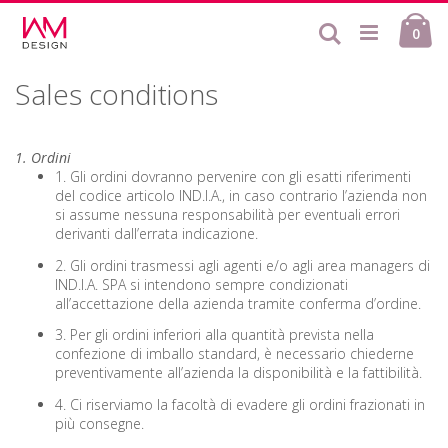
Skip
Ca
to
Search
ite
0
Content
Sales conditions
1. Ordini
1. Gli ordini dovranno pervenire con gli esatti riferimenti
del codice articolo IND.I.A., in caso contrario l’azienda non
si assume nessuna responsabilità per eventuali errori
derivanti dall’errata indicazione.
2. Gli ordini trasmessi agli agenti e/o agli area managers di
IND.I.A. SPA si intendono sempre condizionati
all’accettazione della azienda tramite conferma d’ordine.
3. Per gli ordini inferiori alla quantità prevista nella
confezione di imballo standard, è necessario chiederne
preventivamente all’azienda la disponibilità e la fattibilità.
4. Ci riserviamo la facoltà di evadere gli ordini frazionati in
più consegne.