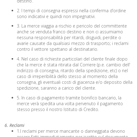
destino.
2. I tempi di consegna espressi nella conferma d’ordine
sono indicativi e quindi non impegnativi.
3. La merce viaggia a rischio e pericolo del committente
anche se venduta franco destino e non ci assumiamo
nessuna responsabilità per ritardi, disguidi, perdite o
avarie causate da qualsiasi mezzo di trasporto; i reclami
contro il vettore spettano al destinatario.
4. Nel caso di richieste particolari del cliente finale dopo
che la merce è stata ritirata dal Corriere (p.e. cambio dell'
indirizzo di consegna, ritardo della spedizione, etc) o nel
caso di irreperibilità dello stesso al momento della
consegna, gli eventuali costi di giacenza e/o deposito della
spedizione, saranno a carico del cliente.
5. In caso di pagamento tramite bonifico bancario, la
merce verà spedita una volta pervenuto il pagamento
stesso presso il nostro Istituto di Credito.
6. Reclami
1.I reclami per merce mancante o danneggiata devono
essere fatti immediatamente per iscritto sul documento