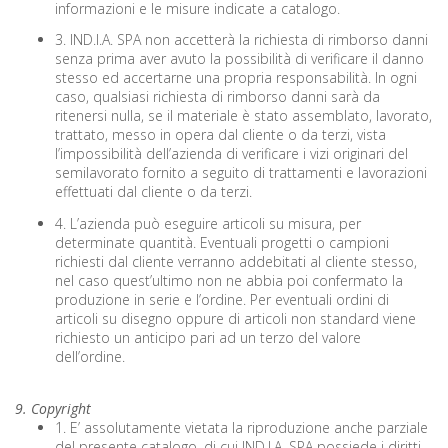
informazioni e le misure indicate a catalogo.
3. IND.I.A. SPA non accetterà la richiesta di rimborso danni
senza prima aver avuto la possibilità di verificare il danno
stesso ed accertarne una propria responsabilità. In ogni
caso, qualsiasi richiesta di rimborso danni sarà da
ritenersi nulla, se il materiale è stato assemblato, lavorato,
trattato, messo in opera dal cliente o da terzi, vista
l’impossibilità dell’azienda di verificare i vizi originari del
semilavorato fornito a seguito di trattamenti e lavorazioni
effettuati dal cliente o da terzi.
4. L’azienda può eseguire articoli su misura, per
determinate quantità. Eventuali progetti o campioni
richiesti dal cliente verranno addebitati al cliente stesso,
nel caso quest’ultimo non ne abbia poi confermato la
produzione in serie e l’ordine. Per eventuali ordini di
articoli su disegno oppure di articoli non standard viene
richiesto un anticipo pari ad un terzo del valore
dell’ordine.
9. Copyright
1. E’ assolutamente vietata la riproduzione anche parziale
del presente catalogo, di cui IND.I.A. SPA possiede i diritti