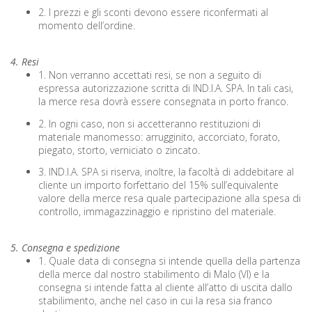
2. I prezzi e gli sconti devono essere riconfermati al
momento dell’ordine.
4. Resi
1. Non verranno accettati resi, se non a seguito di
espressa autorizzazione scritta di IND.I.A. SPA. In tali casi,
la merce resa dovrà essere consegnata in porto franco.
2. In ogni caso, non si accetteranno restituzioni di
materiale manomesso: arrugginito, accorciato, forato,
piegato, storto, verniciato o zincato.
3. IND.I.A. SPA si riserva, inoltre, la facoltà di addebitare al
cliente un importo forfettario del 15% sull’equivalente
valore della merce resa quale partecipazione alla spesa di
controllo, immagazzinaggio e ripristino del materiale.
5. Consegna e spedizione
1. Quale data di consegna si intende quella della partenza
della merce dal nostro stabilimento di Malo (VI) e la
consegna si intende fatta al cliente all’atto di uscita dallo
stabilimento, anche nel caso in cui la resa sia franco