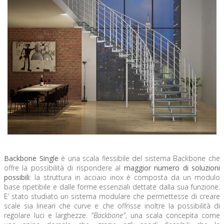
Backbone Single
è una scala flessibile del sistema Backbone che
offre la possibilità di rispondere al
maggior numero di soluzioni
possibili
: la struttura in acciaio inox è composta da un modulo
base ripetibile e dalle forme essenziali dettate dalla sua funzione.
E’ stato studiato un sistema modulare che permettesse di creare
scale sia lineari che curve e che offrisse inoltre la possibilità di
regolare luci e larghezze.
"Backbone"
, una scala concepita come