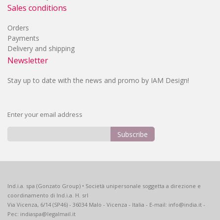
Sales conditions
Orders
Payments
Delivery and shipping
Newsletter
Stay up to date with the news and promo by IAM Design!
Enter your email address
Subscribe
Sign
Up
for
Our
Ind.i.a. spa (Gonzato Group) • Società unipersonale soggetta a direzione e
Newsletter:
coordinamento di Ind.i.a. H. srl
Via Vicenza, 6/14 (SP46) - 36034 Malo - Vicenza - Italia - E-mail: info@india.it -
Pec: indiaspa@legalmail.it