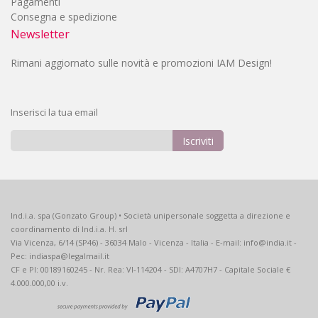
Pagamenti
Consegna e spedizione
Newsletter
Rimani aggiornato sulle novità e promozioni IAM Design!
Inserisci la tua email
Iscriviti
Iscriviti
alla
nostra
Newsletter:
Ind.i.a. spa (Gonzato Group) • Società unipersonale soggetta a direzione e
coordinamento di Ind.i.a. H. srl
Via Vicenza, 6/14 (SP46) - 36034 Malo - Vicenza - Italia - E-mail: info@india.it -
Pec: indiaspa@legalmail.it
CF e PI: 00189160245 - Nr. Rea: VI-114204 - SDI: A4707H7 - Capitale Sociale €
4.000.000,00 i.v.