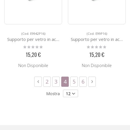
(Cod. E9942P16)
(Cod. E99P16)
Supporto per vetro in acciao E9942P16
Supporto per vetro in acciao E99P16
Rating:
Rating:
0%
0%
15,20 €
15,20 €
Non Disponibile
Non Disponibile
Pagina
Pagina
Precedente
Pagina
Pagina
Attualmente stai leggendo
Pagina
Pagina
Pagina
Successivo
2
3
4
5
6
Mostra