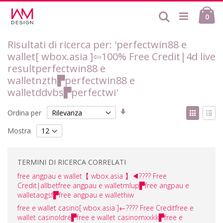
Salta
Ca
al
Cerca
ele
0
contenuto
Risultati di ricerca per: 'perfectwin88 e
wallet[ wbox.asia ]⇦100% Free Credit|4d live
resultperfectwin88 e
walletnzth▛perfectwin88 e
walletddvbs▛perfectwi'
Imposta
Mostr
Ordina per
la
come
Griglia
List
direzione
Mostra
crescente
TERMINI DI RICERCA CORRELATI
free angpau e wallet【 wbox.asia 】◀???? Free
Credit|allbetfree angpau e walletmlup▛free angpau e
walletaogsf▛free angpau e wallethiw
free e wallet casino[ wbox.asia ]←???? Free Creditfree e
wallet casinoldre▛free e wallet casinomxxkk▛free e