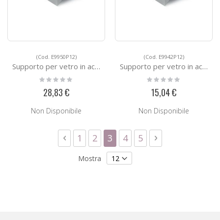
(Cod. E9950P12)
(Cod. E9942P12)
Supporto per vetro in acciaio E9950P12
Supporto per vetro in acciaio E9942P12
Rating:
Rating:
0%
0%
28,83 €
15,04 €
Non Disponibile
Non Disponibile
Pagina
Pagina
Precedente
Pagina
Pagina
Attualmente stai leggendo
Pagina
Pagina
Pagina
Successivo
1
2
3
4
5
Mostra