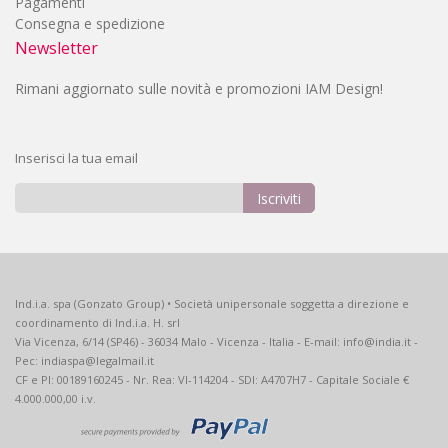
Pagamenti
Consegna e spedizione
Newsletter
Rimani aggiornato sulle novità e promozioni IAM Design!
Inserisci la tua email
Iscriviti
Iscriviti
alla
nostra
Newsletter:
Ind.i.a. spa (Gonzato Group) • Società unipersonale soggetta a direzione e
coordinamento di Ind.i.a. H. srl
Via Vicenza, 6/14 (SP46) - 36034 Malo - Vicenza - Italia - E-mail: info@india.it -
Pec: indiaspa@legalmail.it
CF e PI: 00189160245 - Nr. Rea: VI-114204 - SDI: A4707H7 - Capitale Sociale €
4.000.000,00 i.v.