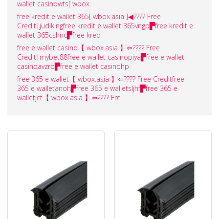
wallet casinowts[ wbox.
free kredit e wallet 365[ wbox.asia ]◀???? Free
Credit|judikingfree kredit e wallet 365vngp▛free kredit e
wallet 365cshnc▛free kred
free e wallet casino【 wbox.asia 】⇦???? Free
Credit|mybet88free e wallet casinopiya▛free e wallet
casinoavzrb▛free e wallet casinohp
free 365 e wallet【 wbox.asia 】⇦???? Free Creditfree
365 e walletanoh▛free 365 e walletsljhf▛free 365 e
walletjct【 wbox.asia 】⇦???? Fre