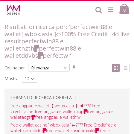
Salta
Ca
al
Cerca
ele
0
contenuto
Risultati di ricerca per: 'perfectwin88 e
wallet[ wbox.asia ]⇦100% Free Credit|4d live
resultperfectwin88 e
walletnzth▛perfectwin88 e
walletddvbs▛perfectwi'
Imposta
Mostr
Ordina per
la
come
Griglia
List
direzione
Mostra
crescente
TERMINI DI RICERCA CORRELATI
free angpau e wallet【 wbox.asia 】◀???? Free
Credit|allbetfree angpau e walletmlup▛free angpau e
walletaogsf▛free angpau e wallethiw
free e wallet casino[ wbox.asia ]←???? Free Creditfree e
wallet casinoldre▛free e wallet casinomxxkk▛free e