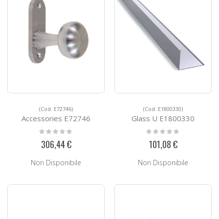
(Cod. E72746)
(Cod. E1800330)
Accessories E72746
Glass U E1800330
Rating:
Rating:
0%
0%
306,44 €
101,08 €
Non Disponibile
Non Disponibile