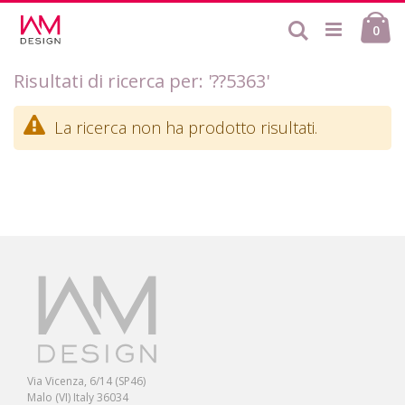
Salta
Ca
al
Cerca
ele
0
contenuto
Risultati di ricerca per: '??5363'
La ricerca non ha prodotto risultati.
Via Vicenza, 6/14 (SP46)
Malo (VI) Italy 36034